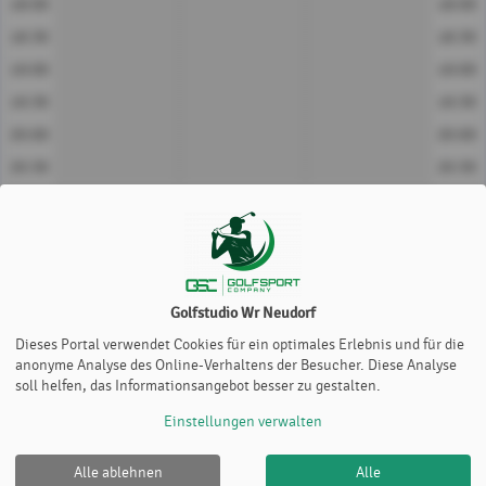
18:00
18:00
18:30
18:30
19:00
19:00
19:30
19:30
20:00
20:00
20:30
20:30
21:00
21:00
21:30
21:30
22:00
22:00
22:30
22:30
Golfstudio Wr Neudorf
23:00
23:00
Dieses Portal verwendet Cookies für ein optimales Erlebnis und für die
23:30
23:30
anonyme Analyse des Online-Verhaltens der Besucher. Diese Analyse
soll helfen, das Informationsangebot besser zu gestalten.
EyeXO Box 1
EyeXO Box 2
EyeXO Box 3
Einstellungen verwalten
Alle ablehnen
Alle
Golfstudio Wr Neudorf |
Impressum
|
Datenschutz- und