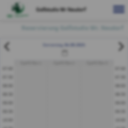
Golfstudio Wr Neudorf
Reservierung Golfstudio Wr. Neudorf
04.09.2025
Donnerstag
EyeXO Box 1
EyeXO Box 2
EyeXO Box 3
07:00
07:00
07:30
07:30
08:00
08:00
08:30
08:30
09:00
09:00
09:30
09:30
10:00
10:00