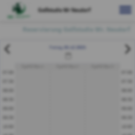
Golfstudio Wr Neudorf
Reservierung Golfstudio Wr. Neudorf
05.12.2025
Freitag
EyeXO Box 1
EyeXO Box 2
EyeXO Box 3
07:00
07:00
07:30
07:30
08:00
08:00
08:30
08:30
09:00
09:00
09:30
09:30
10:00
10:00