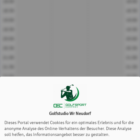
18:00
18:00
18:30
18:30
19:00
19:00
19:30
19:30
20:00
20:00
20:30
20:30
21:00
21:00
21:30
21:30
22:00
22:00
22:30
22:30
23:00
23:00
23:30
23:30
Golfstudio Wr Neudorf
EyeXO Box 1
EyeXO Box 2
EyeXO Box 3
Dieses Portal verwendet Cookies für ein optimales Erlebnis und für die
Farben
anonyme Analyse des Online-Verhaltens der Besucher. Diese Analyse
Gastspieler
SchillerGolf Members
GH Pros
GCC Brunn
soll helfen, das Informationsangebot besser zu gestalten.